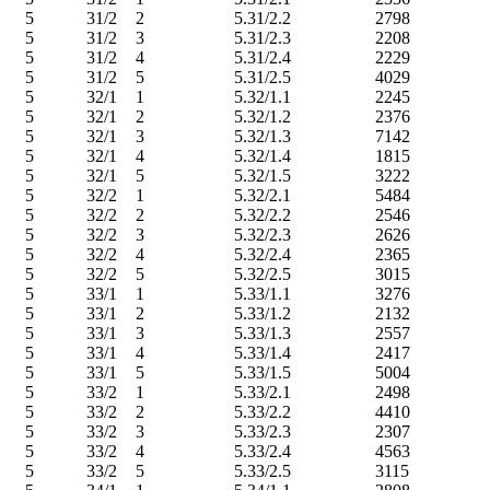
5
31/2
2
5.31/2.2
2798
5
31/2
3
5.31/2.3
2208
5
31/2
4
5.31/2.4
2229
5
31/2
5
5.31/2.5
4029
5
32/1
1
5.32/1.1
2245
5
32/1
2
5.32/1.2
2376
5
32/1
3
5.32/1.3
7142
5
32/1
4
5.32/1.4
1815
5
32/1
5
5.32/1.5
3222
5
32/2
1
5.32/2.1
5484
5
32/2
2
5.32/2.2
2546
5
32/2
3
5.32/2.3
2626
5
32/2
4
5.32/2.4
2365
5
32/2
5
5.32/2.5
3015
5
33/1
1
5.33/1.1
3276
5
33/1
2
5.33/1.2
2132
5
33/1
3
5.33/1.3
2557
5
33/1
4
5.33/1.4
2417
5
33/1
5
5.33/1.5
5004
5
33/2
1
5.33/2.1
2498
5
33/2
2
5.33/2.2
4410
5
33/2
3
5.33/2.3
2307
5
33/2
4
5.33/2.4
4563
5
33/2
5
5.33/2.5
3115