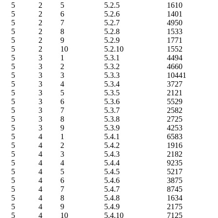
5
2
5
5.2.5
1610
5
2
6
5.2.6
1401
5
2
7
5.2.7
4950
5
2
8
5.2.8
1533
5
2
9
5.2.9
1771
5
2
10
5.2.10
1552
5
3
1
5.3.1
4494
5
3
2
5.3.2
4660
5
3
3
5.3.3
10441
5
3
4
5.3.4
3727
5
3
5
5.3.5
2121
5
3
6
5.3.6
5529
5
3
7
5.3.7
2582
5
3
8
5.3.8
2725
5
3
9
5.3.9
4253
5
4
1
5.4.1
6583
5
4
2
5.4.2
1916
5
4
3
5.4.3
2182
5
4
4
5.4.4
9235
5
4
5
5.4.5
5217
5
4
6
5.4.6
3875
5
4
7
5.4.7
8745
5
4
8
5.4.8
1634
5
4
9
5.4.9
2175
5
4
10
5.4.10
7125