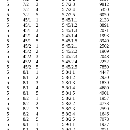
5
7/2
3
5.7/2.3
9812
5
7/2
4
5.7/2.4
5350
5
7/2
5
5.7/2.5
6059
5
45/1
1
5.45/1.1
2133
5
45/1
2
5.45/1.2
8891
5
45/1
3
5.45/1.3
2071
5
45/1
4
5.45/1.4
1993
5
45/1
5
5.45/1.5
8949
5
45/2
1
5.45/2.1
2502
5
45/2
2
5.45/2.2
1969
5
45/2
3
5.45/2.3
2048
5
45/2
4
5.45/2.4
2252
5
45/2
5
5.45/2.5
7850
5
8/1
1
5.8/1.1
4447
5
8/1
2
5.8/1.2
2930
5
8/1
3
5.8/1.3
1839
5
8/1
4
5.8/1.4
4680
5
8/1
5
5.8/1.5
4901
5
8/2
1
5.8/2.1
1957
5
8/2
2
5.8/2.2
4773
5
8/2
3
5.8/2.3
2599
5
8/2
4
5.8/2.4
1646
5
8/2
5
5.8/2.5
7078
5
9/1
1
5.9/1.1
1937
5
9/1
2
5.9/1.2
2021