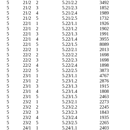
5
21/2
2
5.21/2.2
3492
5
21/2
3
5.21/2.3
1852
5
21/2
4
5.21/2.4
1989
5
21/2
5
5.21/2.5
1732
5
22/1
1
5.22/1.1
1926
5
22/1
2
5.22/1.2
1902
5
22/1
3
5.22/1.3
1991
5
22/1
4
5.22/1.4
3955
5
22/1
5
5.22/1.5
8089
5
22/2
1
5.22/2.1
2013
5
22/2
2
5.22/2.2
1698
5
22/2
3
5.22/2.3
1698
5
22/2
4
5.22/2.4
1898
5
22/2
5
5.22/2.5
3873
5
23/1
1
5.23/1.1
4767
5
23/1
2
5.23/1.2
2876
5
23/1
3
5.23/1.3
1915
5
23/1
4
5.23/1.4
1808
5
23/1
5
5.23/1.5
2463
5
23/2
1
5.23/2.1
2273
5
23/2
2
5.23/2.2
2245
5
23/2
3
5.23/2.3
1843
5
23/2
4
5.23/2.4
1935
5
23/2
5
5.23/2.5
2265
5
24/1
1
5.24/1.1
2403