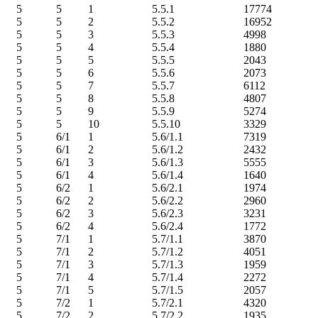
5
5
1
5.5.1
17774
5
5
2
5.5.2
16952
5
5
3
5.5.3
4998
5
5
4
5.5.4
1880
5
5
5
5.5.5
2043
5
5
6
5.5.6
2073
5
5
7
5.5.7
6112
5
5
8
5.5.8
4807
5
5
9
5.5.9
5274
5
5
10
5.5.10
3329
5
6/1
1
5.6/1.1
7319
5
6/1
2
5.6/1.2
2432
5
6/1
3
5.6/1.3
5555
5
6/1
4
5.6/1.4
1640
5
6/2
1
5.6/2.1
1974
5
6/2
2
5.6/2.2
2960
5
6/2
3
5.6/2.3
3231
5
6/2
4
5.6/2.4
1772
5
7/1
1
5.7/1.1
3870
5
7/1
2
5.7/1.2
4051
5
7/1
3
5.7/1.3
1959
5
7/1
4
5.7/1.4
2272
5
7/1
5
5.7/1.5
2057
5
7/2
1
5.7/2.1
4320
5
7/2
2
5.7/2.2
1935