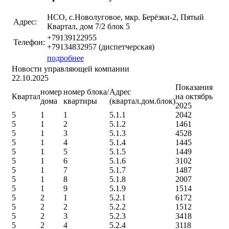
НСО, с.Новолуговое, мкр. Берёзки-2, Пятый
Адрес:
Квартал, дом 7/2 блок 5
+79139122955
Телефон:
+79134832957 (диспетчерская)
подробнее
Новости управляющей компании
22.10.2025
Показания
номер
номер блока/
Адрес
Квартал
на октябрь
дома
квартиры
(квартал.дом.блок)
2025
5
1
1
5.1.1
2042
5
1
2
5.1.2
1461
5
1
3
5.1.3
4528
5
1
4
5.1.4
1445
5
1
5
5.1.5
1449
5
1
6
5.1.6
3102
5
1
7
5.1.7
1487
5
1
8
5.1.8
2007
5
1
9
5.1.9
1514
5
2
1
5.2.1
6172
5
2
2
5.2.2
1512
5
2
3
5.2.3
3418
5
2
4
5.2.4
3118