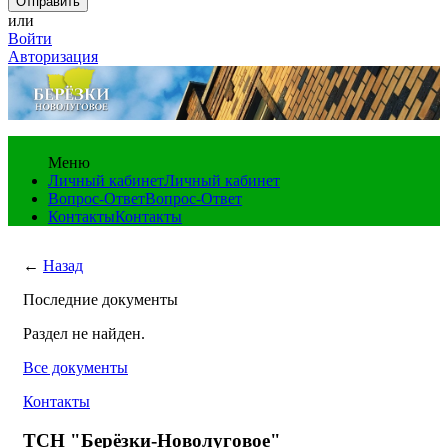
или
Войти
Авторизация
Меню
Личный кабинет
Личный кабинет
Вопрос-Ответ
Вопрос-Ответ
Контакты
Контакты
←
Назад
Последние документы
Раздел не найден.
Все документы
Контакты
ТСН "Берёзки-Новолуговое"