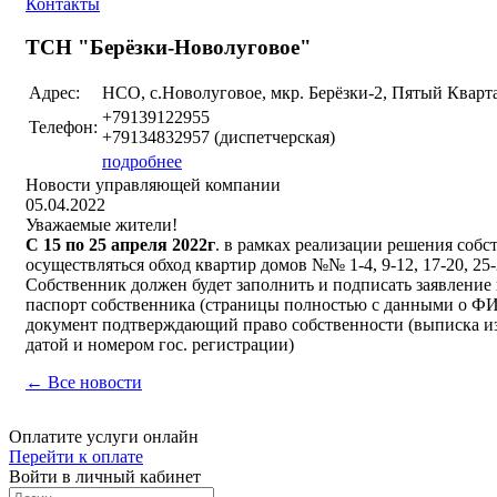
Контакты
ТСН "Берёзки-Новолуговое"
Адрес:
НСО, с.Новолуговое, мкр. Берёзки-2, Пятый Кварта
+79139122955
Телефон:
+79134832957 (диспетчерская)
подробнее
Новости управляющей компании
05.04.2022
Уважаемые жители!
С 15 по 25 апреля 2022г
. в рамках реализации решения собс
осуществляться обход квартир домов №№ 1-4, 9-12, 17-20, 25-28
Собственник должен будет заполнить и подписать заявление
паспорт собственника (страницы полностью с данными о ФИО
документ подтверждающий право собственности (выписка из
датой и номером гос. регистрации)
← Все новости
Оплатите услуги онлайн
Перейти к оплате
Войти в личный кабинет